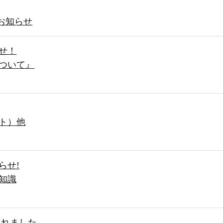
のお知らせ
せ！
ついて』
ト）他
らせ!
知識
されました。