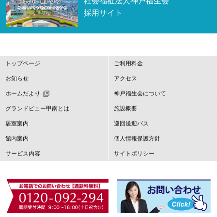
社会福祉法人神戸福生会
採用サイト
トップページ
ご利用料金
お知らせ
アクセス
ホームだより
神戸福生会について
グランドビュー甲南とは
施設概要
居室案内
巡回送迎バス
館内案内
個人情報保護方針
サービス内容
サイトポリシー